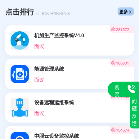
点击排行
更多

CLICK RANKING
281572
机加生产监控系统V4.0
面议
186801
能源管理系统
面议
购
买
151300
问
会
设备远程运维系统
题
员
面议
反
馈
134674
中服云设备监控系统