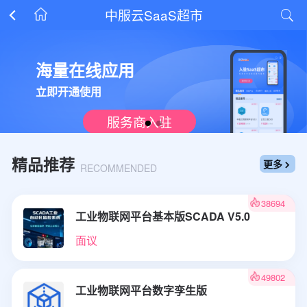
中服云SaaS超市


海量在线应用
立即开通使用
服务商入驻
精品推荐
更多

RECOMMENDED
38694
工业物联网平台基本版SCADA V5.0
面议
49802
工业物联网平台数字孪生版