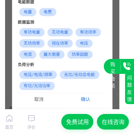
购
买
问
会
题
员
反
馈
免费试用
在线咨询
首页
评价