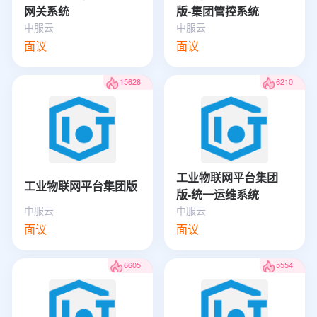
网关系统
版-集团管控系统
中服云
中服云
面议
面议
15628
6210
工业物联网平台集团
工业物联网平台集团版
版-统一运维系统
中服云
中服云
面议
面议
6605
5554