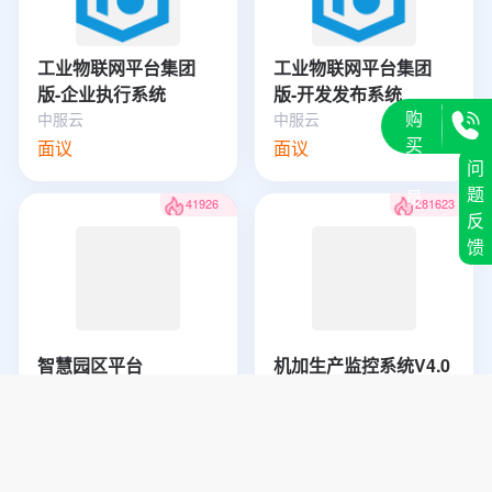
工业物联网平台集团
工业物联网平台集团
版-企业执行系统
版-开发发布系统
购
中服云
中服云
买
面议
面议
问
会
题
员
41926
281623
反
馈
智慧园区平台
机加生产监控系统V4.0
中服云
中服云
面议
面议
186861
84382