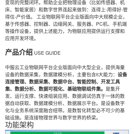
变现的完整闭环。帮助企业把物理设备（比如传感器、机
床、智能家居）和数字世界连起来做到：连得上-用得好-管
得住-产价值。 工业物联网平台企业版面向中大规模企业，
基于传感器、控制器、边缘网关、服务器、PC机、手机端
等操作设备，提供上述能力，为物联应用提供运行支撑和
应用开发环境。
产品介绍
USE GUIDE