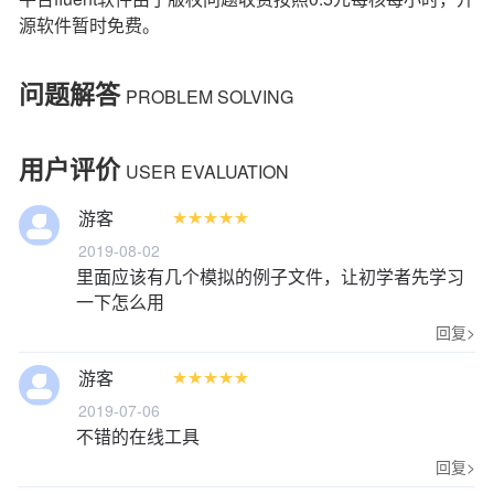
问题解答
PROBLEM SOLVING
用户评价
USER EVALUATION
游客










2019-08-02
里面应该有几个模拟的例子文件，让初学者先学习
一下怎么用
回复>
游客










2019-07-06
不错的在线工具
回复>